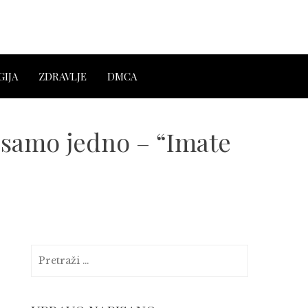
IJA
ZDRAVLJE
DMCA
 samo jedno – “Imate
Pretraga: