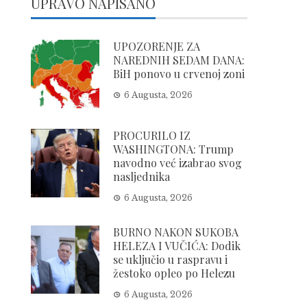
UPRAVO NAPISANO
UPOZORENJE ZA
NAREDNIH SEDAM DANA:
BiH ponovo u crvenoj zoni
6 Augusta, 2026
PROCURILO IZ
WASHINGTONA: Trump
navodno već izabrao svog
nasljednika
6 Augusta, 2026
BURNO NAKON SUKOBA
HELEZA I VUČIĆA: Dodik
se uključio u raspravu i
žestoko opleo po Helezu
6 Augusta, 2026