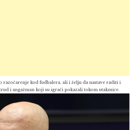
o razočarenje kod fudbalera, ali i želju da nastave raditi i
u, trud i angažman koji su igrači pokazali tokom utakmice.