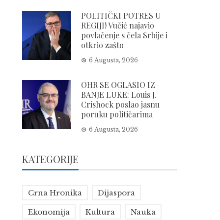
POLITIČKI POTRES U
REGIJI! Vučić najavio
povlačenje s čela Srbije i
otkrio zašto
6 Augusta, 2026
OHR SE OGLASIO IZ
BANJE LUKE: Louis J.
Crishock poslao jasnu
poruku političarima
6 Augusta, 2026
KATEGORIJE
Crna Hronika
Dijaspora
Ekonomija
Kultura
Nauka